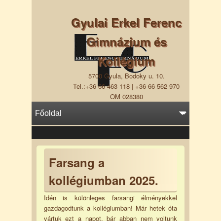
Gyulai Erkel Ferenc
Gimnázium és
Kollégium
5700 Gyula, Bodoky u. 10.
Tel.:+36 66 463 118 | +36 66 562 970
OM 028380
Farsang a
kollégiumban 2025.
Idén is különleges farsangi élményekkel
gazdagodtunk a kollégiumban! Már hetek óta
vártuk ezt a napot, bár abban nem voltunk