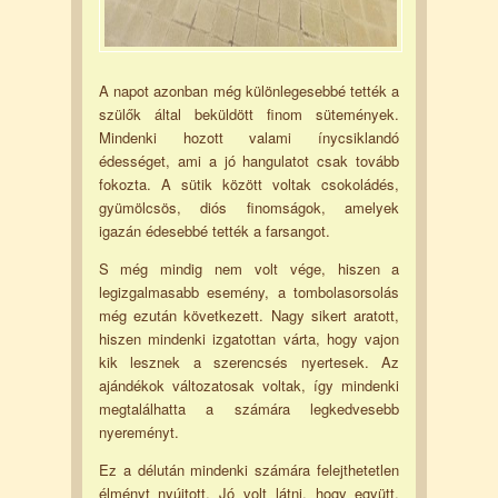
A napot azonban még különlegesebbé tették a
szülők által beküldött finom sütemények.
Mindenki hozott valami ínycsiklandó
édességet, ami a jó hangulatot csak tovább
fokozta. A sütik között voltak csokoládés,
gyümölcsös, diós finomságok, amelyek
igazán édesebbé tették a farsangot.
S még mindig nem volt vége, hiszen a
legizgalmasabb esemény, a tombolasorsolás
még ezután következett. Nagy sikert aratott,
hiszen mindenki izgatottan várta, hogy vajon
kik lesznek a szerencsés nyertesek. Az
ajándékok változatosak voltak, így mindenki
megtalálhatta a számára legkedvesebb
nyereményt.
Ez a délután mindenki számára felejthetetlen
élményt nyújtott. Jó volt látni, hogy együtt,