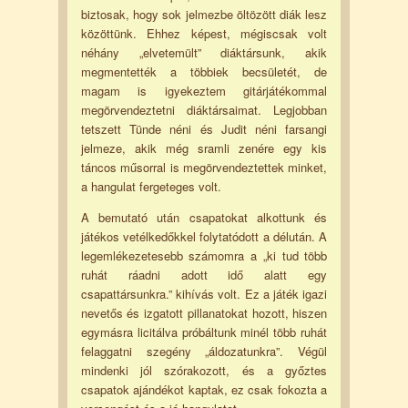
biztosak, hogy sok jelmezbe öltözött diák lesz
közöttünk. Ehhez képest, mégiscsak volt
néhány „elvetemült” diáktársunk, akik
megmentették a többiek becsületét, de
magam is igyekeztem gitárjátékommal
megörvendeztetni diáktársaimat. Legjobban
tetszett Tünde néni és Judit néni farsangi
jelmeze, akik még sramli zenére egy kis
táncos műsorral is megörvendeztettek minket,
a hangulat fergeteges volt.
A bemutató után csapatokat alkottunk és
játékos vetélkedőkkel folytatódott a délután. A
legemlékezetesebb számomra a „ki tud több
ruhát ráadni adott idő alatt egy
csapattársunkra.” kihívás volt. Ez a játék igazi
nevetős és izgatott pillanatokat hozott, hiszen
egymásra licitálva próbáltunk minél több ruhát
felaggatni szegény „áldozatunkra”. Végül
mindenki jól szórakozott, és a győztes
csapatok ajándékot kaptak, ez csak fokozta a