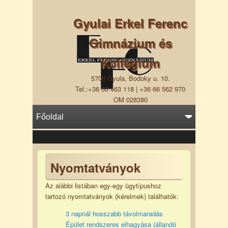
Gyulai Erkel Ferenc
Gimnázium és
Kollégium
5700 Gyula, Bodoky u. 10.
Tel.:+36 66 463 118 | +36 66 562 970
OM 028380
Nyomtatványok
Az alábbi listában egy-egy ügytípushoz
tartozó nyomtatványok (kérelmek) találhatók:
3 napnál hosszabb távolmaradás
Épület rendszeres elhagyása (állandó