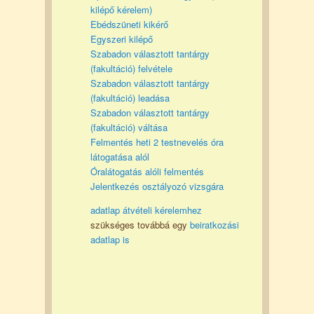
kilépő kérelem)
Ebédszüneti kikérő
Egyszeri kilépő
Szabadon választott tantárgy
(fakultáció) felvétele
Szabadon választott tantárgy
(fakultáció) leadása
Szabadon választott tantárgy
(fakultáció) váltása
Felmentés heti 2 testnevelés óra
látogatása alól
Óralátogatás alóli felmentés
Jelentkezés osztályozó vizsgára
adatlap átvételi kérelemhez
szükséges továbbá egy
beiratkozási
adatlap is