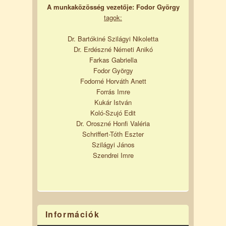
A munkaközösség vezetője: Fodor György
tagok:
Dr. Bartókiné Szilágyi Nikoletta
Dr. Erdészné Németi Anikó
Farkas Gabriella
Fodor György
Fodorné Horváth Anett
Forrás Imre
Kukár István
Koló-Szujó Edit
Dr. Oroszné Honfi Valéria
Schriffert-Tóth Eszter
Szilágyi János
Szendrei Imre
Információk