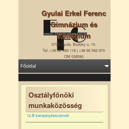
Gyulai Erkel Ferenc
Gimnázium és
Kollégium
5700 Gyula, Bodoky u. 10.
Tel.:+36 66 463 118 | +36 66 562 970
OM 028380
Osztályfőnöki
munkaközösség
12.B kampánybeszámoló