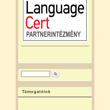
Keresés
Keresés űrlap
Támogatóink