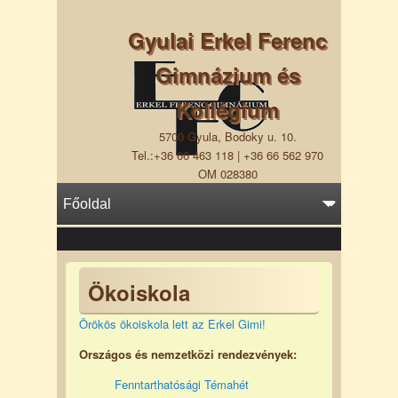
Gyulai Erkel Ferenc
Gimnázium és
Kollégium
5700 Gyula, Bodoky u. 10.
Tel.:+36 66 463 118 | +36 66 562 970
OM 028380
Ökoiskola
Örökös ökoiskola lett az Erkel Gimi!
Országos és nemzetközi rendezvények:
Fenntarthatósági Témahét