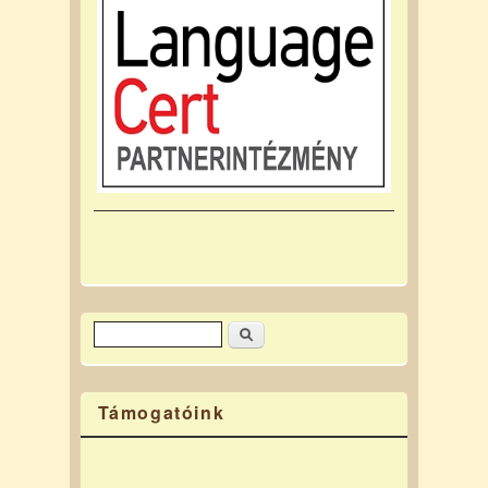
Keresés
Keresés űrlap
Támogatóink