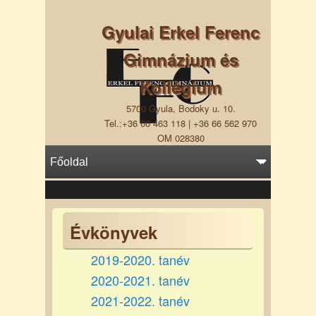
Gyulai Erkel Ferenc
Gimnázium és
Kollégium
5700 Gyula, Bodoky u. 10.
Tel.:+36 66 463 118 | +36 66 562 970
OM 028380
Évkönyvek
2019-2020. tanév
2020-2021. tanév
2021-2022. tanév