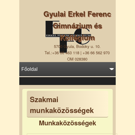
Gyulai Erkel Ferenc
Gimnázium és
Kollégium
5700 Gyula, Bodoky u. 10.
Tel.:+36 66 463 118 | +36 66 562 970
OM 028380
Szakmai
munkaközösségek
Munkaközösségek